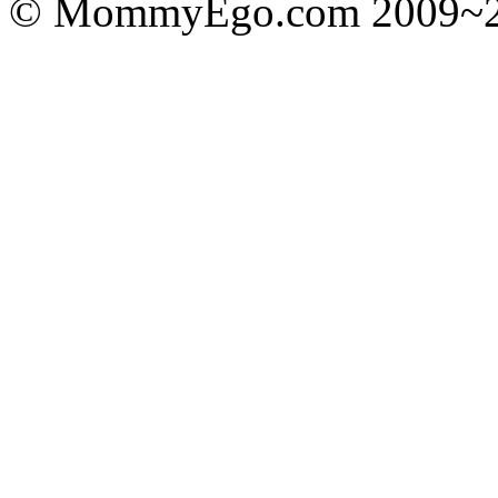
© MommyEgo.com 2009~202