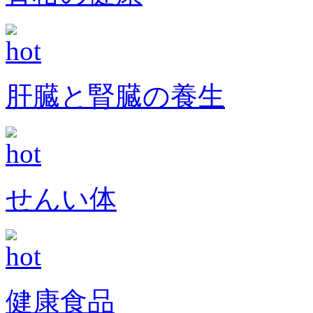
肝臓と腎臓の養生
せんい体
健康食品