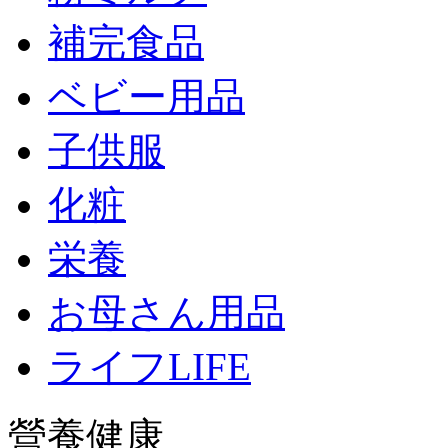
補完食品
ベビー用品
子供服
化粧
栄養
お母さん用品
ライフLIFE
營養健康